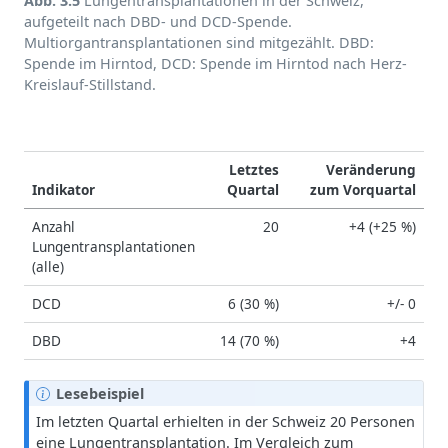
Abb. 3.5
Lungentransplantationen in der Schweiz,
aufgeteilt nach DBD- und DCD-Spende.
Multiorgantransplantationen sind mitgezählt. DBD:
Spende im Hirntod, DCD: Spende im Hirntod nach Herz-
Kreislauf-Stillstand.
Letztes
Veränderung
Indikator
Quartal
zum Vorquartal
Anzahl
20
+4 (+25 %)
Lungentransplantationen
(alle)
DCD
6 (30 %)
+/- 0
DBD
14 (70 %)
+4
H
Lesebeispiel
i
Im letzten Quartal erhielten in der Schweiz 20 Personen
n
eine Lungentransplantation. Im Vergleich zum