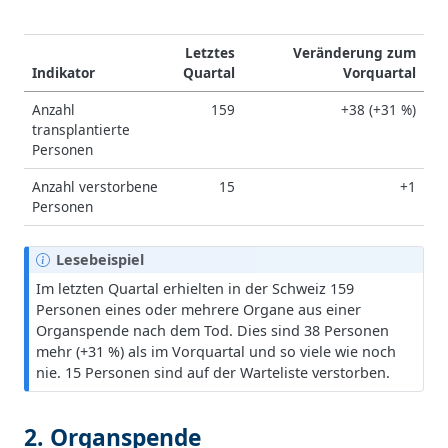
Letztes
Veränderung zum
Indikator
Quartal
Vorquartal
Anzahl
159
+38 (+31 %)
transplantierte
Personen
Anzahl verstorbene
15
+1
Personen
H
Lesebeispiel
i
Im letzten Quartal erhielten in der Schweiz 159
n
Personen eines oder mehrere Organe aus einer
w
Organspende nach dem Tod. Dies sind 38 Personen
e
mehr (+31 %) als im Vorquartal und so viele wie noch
i
nie. 15 Personen sind auf der Warteliste verstorben.
s
2. Organspende