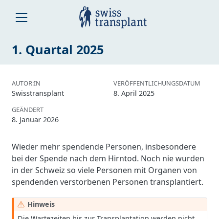
1. Quartal 2025
AUTOR:IN
VERÖFFENTLICHUNGSDATUM
Swisstransplant
8. April 2025
GEÄNDERT
8. Januar 2026
Wieder mehr spendende Personen, insbesondere
bei der Spende nach dem Hirntod. Noch nie wurden
in der Schweiz so viele Personen mit Organen von
spendenden verstorbenen Personen transplantiert.
W
Hinweis
a
Die Wartezeiten bis zur Transplantation werden nicht