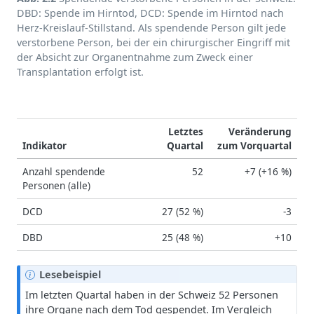
DBD: Spende im Hirntod, DCD: Spende im Hirntod nach
Herz-Kreislauf-Stillstand. Als spendende Person gilt jede
verstorbene Person, bei der ein chirurgischer Eingriff mit
der Absicht zur Organentnahme zum Zweck einer
Transplantation erfolgt ist.
Letztes
Veränderung
Indikator
Quartal
zum Vorquartal
Anzahl spendende
52
+7 (+16 %)
Personen (alle)
DCD
27 (52 %)
-3
DBD
25 (48 %)
+10
H
Lesebeispiel
i
Im letzten Quartal haben in der Schweiz 52 Personen
n
ihre Organe nach dem Tod gespendet. Im Vergleich