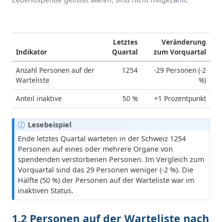
Letztes
Veränderung
Indikator
Quartal
zum Vorquartal
Anzahl Personen auf der
1254
-29 Personen (-2
Warteliste
%)
Anteil inaktive
50 %
+1 Prozentpunkt
H
Lesebeispiel
i
Ende letztes Quartal warteten in der Schweiz 1254
n
Personen auf eines oder mehrere Organe von
w
spendenden verstorbenen Personen. Im Vergleich zum
e
Vorquartal sind das 29 Personen weniger (-2 %). Die
i
Hälfte (50 %) der Personen auf der Warteliste war im
s
inaktiven Status.
1.2 Personen auf der Warteliste nach