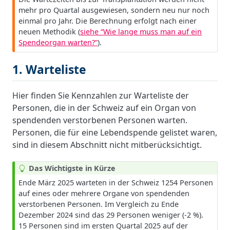
r
mehr pro Quartal ausgewiesen, sondern neu nur noch
n
einmal pro Jahr. Die Berechnung erfolgt nach einer
u
neuen Methodik (
siehe “Wie lange muss man auf ein
n
Spendeorgan warten?”
).
g
1. Warteliste
Hier finden Sie Kennzahlen zur Warteliste der
Personen, die in der Schweiz auf ein Organ von
spendenden verstorbenen Personen warten.
Personen, die für eine Lebendspende gelistet waren,
sind in diesem Abschnitt nicht mitberücksichtigt.
T
Das Wichtigste in Kürze
i
Ende März 2025 warteten in der Schweiz 1254 Personen
p
auf eines oder mehrere Organe von spendenden
p
verstorbenen Personen. Im Vergleich zu Ende
Dezember 2024 sind das 29 Personen weniger (-2 %).
15 Personen sind im ersten Quartal 2025 auf der