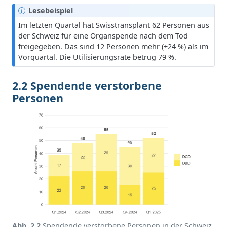
H
Lesebeispiel
i
Im letzten Quartal hat Swisstransplant 62 Personen aus
n
der Schweiz für eine Organspende nach dem Tod
w
freigegeben. Das sind 12 Personen mehr (+24 %) als im
e
Vorquartal. Die Utilisierungsrate betrug 79 %.
i
s
2.2 Spendende verstorbene
Personen
Abb. 2.2
Spendende verstorbene Personen in der Schweiz.