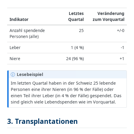
Letztes
Veränderung
Indikator
Quartal
zum Vorquartal
Anzahl spendende
25
+/-0
Personen (alle)
Leber
1 (4 %)
-1
Niere
24 (96 %)
+1
H
Lesebeispiel
i
Im letzten Quartal haben in der Schweiz 25 lebende
n
Personen eine ihrer Nieren (in 96 % der Fälle) oder
w
einen Teil ihrer Leber (in 4 % der Fälle) gespendet. Das
e
sind gleich viele Lebendspenden wie im Vorquartal.
i
s
3. Transplantationen