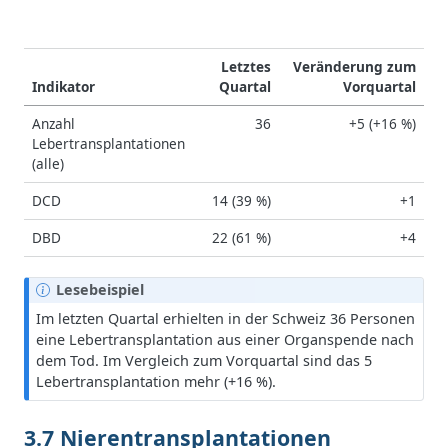
Letztes
Veränderung zum
Indikator
Quartal
Vorquartal
Anzahl
36
+5 (+16 %)
Lebertransplantationen
(alle)
DCD
14 (39 %)
+1
DBD
22 (61 %)
+4
H
Lesebeispiel
i
Im letzten Quartal erhielten in der Schweiz 36 Personen
n
eine Lebertransplantation aus einer Organspende nach
w
dem Tod. Im Vergleich zum Vorquartal sind das 5
e
Lebertransplantation mehr (+16 %).
i
s
3.7 Nierentransplantationen