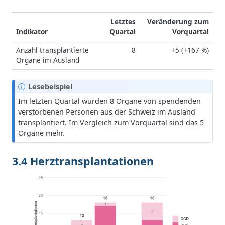
Letztes
Veränderung zum
Indikator
Quartal
Vorquartal
Anzahl transplantierte
8
+5 (+167 %)
Organe im Ausland
H
Lesebeispiel
i
Im letzten Quartal wurden 8 Organe von spendenden
n
verstorbenen Personen aus der Schweiz im Ausland
w
transplantiert. Im Vergleich zum Vorquartal sind das 5
e
Organe mehr.
i
s
3.4 Herztransplantationen