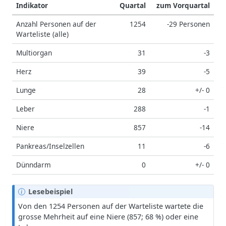
Indikator
Quartal
zum Vorquartal
Anzahl Personen auf der
1254
-29 Personen
Warteliste (alle)
Multiorgan
31
-3
Herz
39
-5
Lunge
28
+/- 0
Leber
288
-1
Niere
857
-14
Pankreas/Inselzellen
11
-6
Dünndarm
0
+/- 0
H
Lesebeispiel
i
Von den 1254 Personen auf der Warteliste wartete die
n
grosse Mehrheit auf eine Niere (857; 68 %) oder eine
w