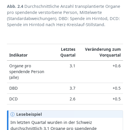
Abb. 2.4
Durchschnittliche Anzahl transplantierte Organe
pro spendende verstorbene Person, Mittelwerte
(Standardabweichungen). DBD: Spende im Hirntod, DCD:
Spende im Hirntod nach Herz-Kreislauf-Stillstand.
Letztes
Veränderung zum
Indikator
Quartal
Vorquartal
Organe pro
3.1
+0.6
spendende Person
(alle)
DBD
3.7
+0.5
DCD
2.6
+0.5
H
Lesebeispiel
i
Im letzten Quartal wurden in der Schweiz
n
durchschnittlich 3.1 Organe pro spendende