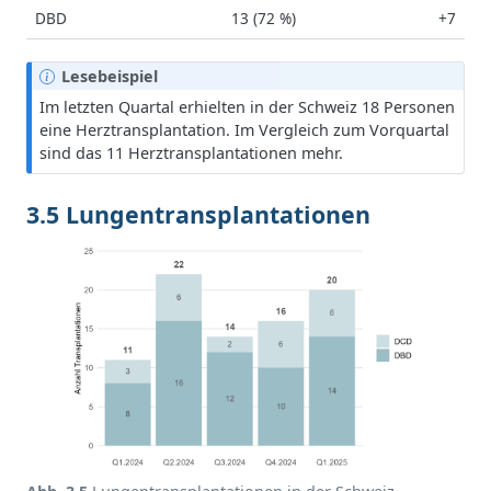
DBD
13 (72 %)
+7
H
Lesebeispiel
i
Im letzten Quartal erhielten in der Schweiz 18 Personen
n
eine Herztransplantation. Im Vergleich zum Vorquartal
w
sind das 11 Herztransplantationen mehr.
e
i
3.5 Lungentransplantationen
s